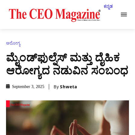
ಕನ್ನಡ
ಆರೋಗ್ಯ
ಮೈಂಡ್‍ಫುಲ್ನೆಸ್ ಮತ್ತು ದೈಹಿಕ
ಆರೋಗ್ಯದ ನಡುವಿನ ಸಂಬಂಧ
By
Shweta
September 3, 2025