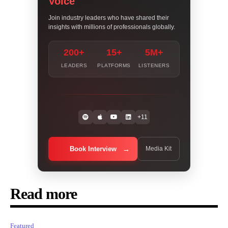
Voice
Join industry leaders who have shared their
insights with millions of professionals globally.
200+
15+
5M+
LEADERS
PLATFORMS
LISTENERS
+11
Book Interview
Media Kit
Read more
Featured