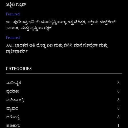
ಅಶ್ವಿನಿ ಗ್ರೂಪ್
Featured
ಡಾ. ಪುರೇಂದ್ರ ಭಸಿನ್: ದೂರದೃಷ್ಟಿಯುಳ್ಳ ಶಸ್ತ್ರಚಿಕಿತ್ಸಕ, ಸಕ್ರಿಯ ಹೆಲ್ತ್‌ಕೇರ್
ನಾಯಕ, ಮತ್ತು ದೃಷ್ಟಿಯ ರಕ್ಷಕ
Featured
3AI: ಭಾರತದ ಅತಿ ದೊಡ್ಡ ಏಐ ಮತ್ತು ಜಿಸಿಸಿ ಮಾರ್ಕೆಟ್‌ಪ್ಲೇಸ್ ಮತ್ತು
ಪ್ಲಾಟ್‌ಫಾರ್ಮ್
CATEGORIES
ನಾವೀನ್ಯತೆ
8
ಪ್ರಯಾಣ
8
ಮಹಿಳಾ ಶಕ್ತಿ
8
ವ್ಯಾಪಾರ
8
ಆರೋಗ್ಯ
8
ಹಣಕಾಸು
1