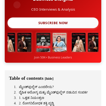
CEO Interviews & Analysis
SUBSCRIBE NOW
Join 50K+ Business Leaders
Table of contents
[hide]
ಮೈಂಡ್‍ಫುಲ್ನೆಸ್ ಎಂದರೇನು?
ದೈಹಿಕ ಆರೋಗ್ಯ ಮತ್ತು ಮೈಂಡ್‍ಫುಲ್ನೆಸ್ ನಡುವಿನ ಸಂಪರ್ಕ
1. ಒತ್ತಡ ನಿಯಂತ್ರಣ
2. ರೋಗನಿರೋಧಕ ಶಕ್ತಿ ವೃದ್ಧಿ