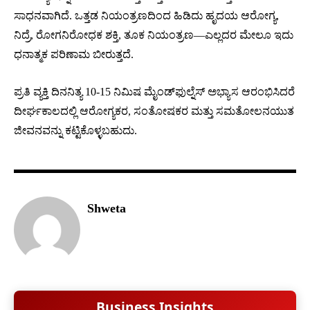
ಸಾಧನವಾಗಿದೆ. ಒತ್ತಡ ನಿಯಂತ್ರಣದಿಂದ ಹಿಡಿದು ಹೃದಯ ಆರೋಗ್ಯ,
ನಿದ್ರೆ, ರೋಗನಿರೋಧಕ ಶಕ್ತಿ, ತೂಕ ನಿಯಂತ್ರಣ—ಎಲ್ಲದರ ಮೇಲೂ ಇದು
ಧನಾತ್ಮಕ ಪರಿಣಾಮ ಬೀರುತ್ತದೆ.
ಪ್ರತಿ ವ್ಯಕ್ತಿ ದಿನನಿತ್ಯ 10-15 ನಿಮಿಷ ಮೈಂಡ್‍ಫುಲ್ನೆಸ್ ಅಭ್ಯಾಸ ಆರಂಭಿಸಿದರೆ
ದೀರ್ಘಕಾಲದಲ್ಲಿ ಆರೋಗ್ಯಕರ, ಸಂತೋಷಕರ ಮತ್ತು ಸಮತೋಲನಯುತ
ಜೀವನವನ್ನು ಕಟ್ಟಿಕೊಳ್ಳಬಹುದು.
Shweta
Business Insights