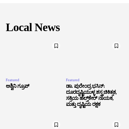
Local News
Featured
Featured
ಅಶ್ವಿನಿ ಗ್ರೂಪ್
ಡಾ. ಪುರೇಂದ್ರ ಭಸಿನ್:
ದೂರದೃಷ್ಟಿಯುಳ್ಳ ಶಸ್ತ್ರಚಿಕಿತ್ಸಕ,
ಸಕ್ರಿಯ ಹೆಲ್ತ್‌ಕೇರ್ ನಾಯಕ,
ಮತ್ತು ದೃಷ್ಟಿಯ ರಕ್ಷಕ