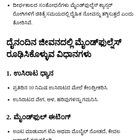
ದೀರ್ಘಕಾಲದ ಸಂಶೋಧನೆಗಳು ಮೈಂಡ್‍ಫುಲ್ನೆಸ್ ಕ್ಯಾನ್ಸರ್
ರೋಗಿಗಳಿಗೆ ಚಿಕಿತ್ಸೆ ಸಮಯದಲ್ಲಿ ದೈಹಿಕ ನೋವನ್ನು ತಗ್ಗಿಸುತ್ತದೆ ಎಂದು
ತೋರಿಸಿವೆ.
ದೈನಂದಿನ ಜೀವನದಲ್ಲಿ ಮೈಂಡ್‍ಫುಲ್ನೆಸ್
ರೂಢಿಸಿಕೊಳ್ಳುವ ವಿಧಾನಗಳು
1. ಉಸಿರಾಟ ಧ್ಯಾನ
ಪ್ರತಿದಿನ 10 ನಿಮಿಷ ಉಸಿರಾಟದ ಮೇಲೆ ಕೇಂದ್ರೀಕರಿಸಿ.
ಉಸಿರಾಟದ ವೇಗ, ಆಳ, ಹರಿವುಗಳನ್ನು ಗಮನಿಸಿ.
2. ಮೈಂಡ್‍ಫುಲ್ ಈಟಿಂಗ್
ಊಟ ಮಾಡುವಾಗ ಟಿವಿ ಅಥವಾ ಮೊಬೈಲ್‌ ನೋಡದೆ, ಕೇವಲ