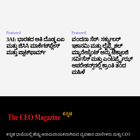
Featured
Featured
3AI: ಭಾರತದ ಅತಿ ದೊಡ್ಡ ಏಐ
ವಂದನಾ ಸೆಠ್: ಸರ್ಕ್ಯುಲರ್
ಮತ್ತು ಜಿಸಿಸಿ ಮಾರ್ಕೆಟ್‌ಪ್ಲೇಸ್
ಇಕಾನಮಿ ಮತ್ತು ಲೈಫ್ಸೈಕಲ್
ಮತ್ತು ಪ್ಲಾಟ್‌ಫಾರ್ಮ್
ಮ್ಯಾನೇಜ್ಮೆಂಟ್ ಅನ್ನು ಟೆಕ್ನಾಲಜಿ
ಸರ್ವಿಸೆಸ್ ಮತ್ತು ಎಂಟರ್ಪ್ರೈಝ್
ಆಪರೇಶನ್ಸ್‌ನಲ್ಲಿ ಕ್ರಾಂತಿ ತಂದ
ಮಹಿಳೆ
ಕನ್ನಡ
ಕನ್ನಡ ಭಾಷೆಯಲ್ಲಿ ಹೆಚ್ಚು ಆರಾಮದಾಯಕವಾಗಿರುವ ವ್ಯವಹಾರ ಮಾಲೀಕರು ಮತ್ತು CEO