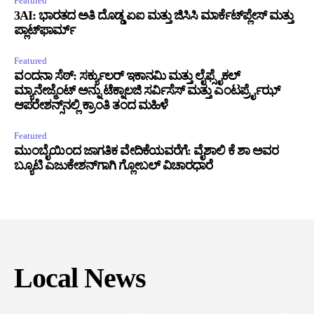
Featured
3AI: ಭಾರತದ ಅತಿ ದೊಡ್ಡ ಏಐ ಮತ್ತು ಜಿಸಿಸಿ ಮಾರ್ಕೆಟ್‌ಪ್ಲೇಸ್ ಮತ್ತು
ಪ್ಲಾಟ್‌ಫಾರ್ಮ್
Featured
ವಂದನಾ ಸೆಠ್: ಸರ್ಕ್ಯುಲರ್ ಇಕಾನಮಿ ಮತ್ತು ಲೈಫ್ಸೈಕಲ್
ಮ್ಯಾನೇಜ್ಮೆಂಟ್ ಅನ್ನು ಟೆಕ್ನಾಲಜಿ ಸರ್ವಿಸೆಸ್ ಮತ್ತು ಎಂಟರ್ಪ್ರೈಝ್
ಆಪರೇಶನ್ಸ್‌ನಲ್ಲಿ ಕ್ರಾಂತಿ ತಂದ ಮಹಿಳೆ
Featured
ಮುಂಬೈಯಿಂದ ಜಾಗತಿಕ ವೇದಿಕೆಯವರೆಗೆ: ವೈಶಾಲಿ ಕೆ ಶಾ ಅವರ
ಬ್ಯೂಟಿ ಎಜುಕೇಶನ್‌ಗಾಗಿ ಗ್ಲೋಬಲ್ ವಿಚಾರಧಾರೆ
Local News