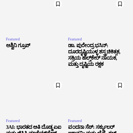
Featured
Featured
ಅಶ್ವಿನಿ ಗ್ರೂಪ್
ಡಾ. ಪುರೇಂದ್ರ ಭಸಿನ್:
ದೂರದೃಷ್ಟಿಯುಳ್ಳ ಶಸ್ತ್ರಚಿಕಿತ್ಸಕ,
ಸಕ್ರಿಯ ಹೆಲ್ತ್‌ಕೇರ್ ನಾಯಕ,
ಮತ್ತು ದೃಷ್ಟಿಯ ರಕ್ಷಕ
Featured
Featured
3AI: ಭಾರತದ ಅತಿ ದೊಡ್ಡ ಏಐ
ವಂದನಾ ಸೆಠ್: ಸರ್ಕ್ಯುಲರ್