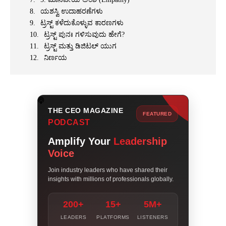
ಯಶಸ್ವಿ ಉದಾಹರಣೆಗಳು
ಟ್ರಸ್ಟ್ ಕಳೆದುಕೊಳ್ಳುವ ಕಾರಣಗಳು
ಟ್ರಸ್ಟ್ ಪುನಃ ಗಳಿಸುವುದು ಹೇಗೆ?
ಟ್ರಸ್ಟ್ ಮತ್ತು ಡಿಜಿಟಲ್ ಯುಗ
ನಿರ್ಣಯ
THE CEO MAGAZINE
FEATURED
PODCAST
Amplify Your
Leadership
Voice
Join industry leaders who have shared their
insights with millions of professionals globally.
200+
15+
5M+
LEADERS
PLATFORMS
LISTENERS