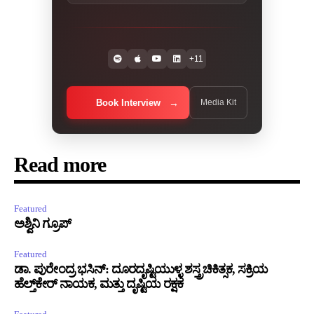
+11
Book Interview
Media Kit
Read more
Featured
ಅಶ್ವಿನಿ ಗ್ರೂಪ್
Featured
ಡಾ. ಪುರೇಂದ್ರ ಭಸಿನ್: ದೂರದೃಷ್ಟಿಯುಳ್ಳ ಶಸ್ತ್ರಚಿಕಿತ್ಸಕ, ಸಕ್ರಿಯ
ಹೆಲ್ತ್‌ಕೇರ್ ನಾಯಕ, ಮತ್ತು ದೃಷ್ಟಿಯ ರಕ್ಷಕ