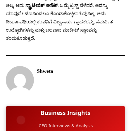
ಅಲ್ಲ, ಅದು
ಸ್ಟ್ರಾಟೇಜಿಕ್ ಅಸೆಟ್
. ಒಮ್ಮೆ ಟ್ರಸ್ಟ್ ಬೆಳೆದರೆ, ಅದನ್ನು
ಯಾವುದೇ ಹಣದಿಂದಲೂ ಕೊಂಡುಕೊಳ್ಳಲಾಗುವುದಿಲ್ಲ. ಅದು
ದೀರ್ಘಾವಧಿಯಲ್ಲಿ ಕಂಪನಿಗೆ ವಿಶ್ವಾಸಾರ್ಹ ಗ್ರಾಹಕರನ್ನು, ಸಮರ್ಪಿತ
ಉದ್ಯೋಗಿಗಳನ್ನು ಮತ್ತು ಬಲವಾದ ಮಾರ್ಕೆಟ್ ಸ್ಥಾನವನ್ನು
ತಂದುಕೊಡುತ್ತದೆ.
Shweta
Business Insights
CEO Interviews & Analysis