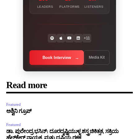
LEADERS
PLATFORMS
LISTENERS
+11
Book Interview
Media Kit
Read more
Featured
ಅಶ್ವಿನಿ ಗ್ರೂಪ್
Featured
ಡಾ. ಪುರೇಂದ್ರ ಭಸಿನ್: ದೂರದೃಷ್ಟಿಯುಳ್ಳ ಶಸ್ತ್ರಚಿಕಿತ್ಸಕ, ಸಕ್ರಿಯ
ಹೆಲ್ತ್‌ಕೇರ್ ನಾಯಕ, ಮತ್ತು ದೃಷ್ಟಿಯ ರಕ್ಷಕ