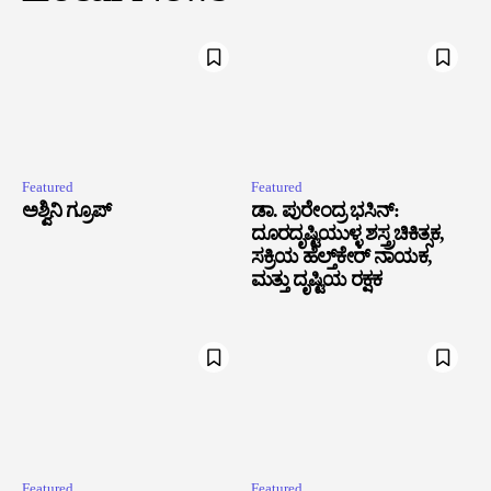
Featured
Featured
ಅಶ್ವಿನಿ ಗ್ರೂಪ್
ಡಾ. ಪುರೇಂದ್ರ ಭಸಿನ್:
ದೂರದೃಷ್ಟಿಯುಳ್ಳ ಶಸ್ತ್ರಚಿಕಿತ್ಸಕ,
ಸಕ್ರಿಯ ಹೆಲ್ತ್‌ಕೇರ್ ನಾಯಕ,
ಮತ್ತು ದೃಷ್ಟಿಯ ರಕ್ಷಕ
Featured
Featured