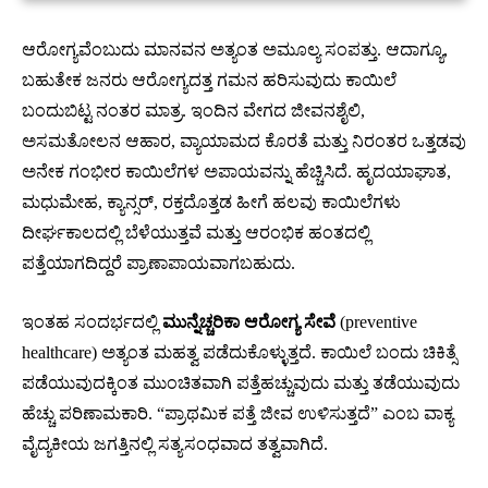
ಆರೋಗ್ಯವೆಂಬುದು ಮಾನವನ ಅತ್ಯಂತ ಅಮೂಲ್ಯ ಸಂಪತ್ತು. ಆದಾಗ್ಯೂ,
ಬಹುತೇಕ ಜನರು ಆರೋಗ್ಯದತ್ತ ಗಮನ ಹರಿಸುವುದು ಕಾಯಿಲೆ
ಬಂದುಬಿಟ್ಟ ನಂತರ ಮಾತ್ರ. ಇಂದಿನ ವೇಗದ ಜೀವನಶೈಲಿ,
ಅಸಮತೋಲನ ಆಹಾರ, ವ್ಯಾಯಾಮದ ಕೊರತೆ ಮತ್ತು ನಿರಂತರ ಒತ್ತಡವು
ಅನೇಕ ಗಂಭೀರ ಕಾಯಿಲೆಗಳ ಅಪಾಯವನ್ನು ಹೆಚ್ಚಿಸಿದೆ. ಹೃದಯಾಘಾತ,
ಮಧುಮೇಹ, ಕ್ಯಾನ್ಸರ್, ರಕ್ತದೊತ್ತಡ ಹೀಗೆ ಹಲವು ಕಾಯಿಲೆಗಳು
ದೀರ್ಘಕಾಲದಲ್ಲಿ ಬೆಳೆಯುತ್ತವೆ ಮತ್ತು ಆರಂಭಿಕ ಹಂತದಲ್ಲಿ
ಪತ್ತೆಯಾಗದಿದ್ದರೆ ಪ್ರಾಣಾಪಾಯವಾಗಬಹುದು.
ಇಂತಹ ಸಂದರ್ಭದಲ್ಲಿ
ಮುನ್ನೆಚ್ಚರಿಕಾ ಆರೋಗ್ಯ ಸೇವೆ
(preventive
healthcare) ಅತ್ಯಂತ ಮಹತ್ವ ಪಡೆದುಕೊಳ್ಳುತ್ತದೆ. ಕಾಯಿಲೆ ಬಂದು ಚಿಕಿತ್ಸೆ
ಪಡೆಯುವುದಕ್ಕಿಂತ ಮುಂಚಿತವಾಗಿ ಪತ್ತೆಹಚ್ಚುವುದು ಮತ್ತು ತಡೆಯುವುದು
ಹೆಚ್ಚು ಪರಿಣಾಮಕಾರಿ. “ಪ್ರಾಥಮಿಕ ಪತ್ತೆ ಜೀವ ಉಳಿಸುತ್ತದೆ” ಎಂಬ ವಾಕ್ಯ
ವೈದ್ಯಕೀಯ ಜಗತ್ತಿನಲ್ಲಿ ಸತ್ಯಸಂಧವಾದ ತತ್ವವಾಗಿದೆ.