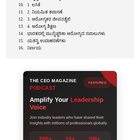
1. ಲಸಿಕೆ
2. ನಿಯಮಿತ ತಪಾಸಣೆ
3. ಆರೋಗ್ಯಕರ ಜೀವನಶೈಲಿ
4. ಆರೋಗ್ಯ ಶಿಕ್ಷಣ
ಭಾರತದಲ್ಲಿ ಮುನ್ನೆಚ್ಚರಿಕಾ ಆರೋಗ್ಯದ ಸವಾಲುಗಳು
ಯಶಸ್ವಿ ಉದಾಹರಣೆಗಳು
ನಿರ್ಣಯ
THE CEO MAGAZINE
FEATURED
PODCAST
Amplify Your
Leadership
Voice
Join industry leaders who have shared their
insights with millions of professionals globally.
200+
15+
5M+