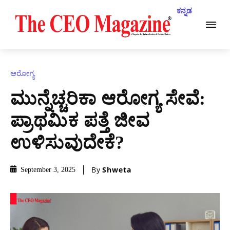
ಕನ್ನಡ
ಆರೋಗ್ಯ
ಮುನ್ನೆಚ್ಚರಿಕಾ ಆರೋಗ್ಯ ಸೇವೆ:
ಪ್ರಾಥಮಿಕ ಪತ್ತೆ ಜೀವ
ಉಳಿಸುವುದೇಕೆ?
By
Shweta
September 3, 2025