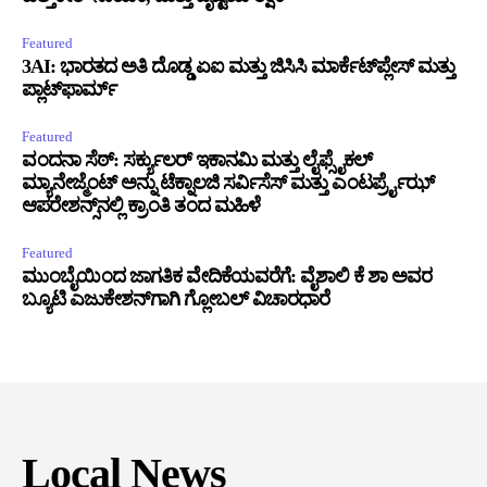
Featured
3AI: ಭಾರತದ ಅತಿ ದೊಡ್ಡ ಏಐ ಮತ್ತು ಜಿಸಿಸಿ ಮಾರ್ಕೆಟ್‌ಪ್ಲೇಸ್ ಮತ್ತು
ಪ್ಲಾಟ್‌ಫಾರ್ಮ್
Featured
ವಂದನಾ ಸೆಠ್: ಸರ್ಕ್ಯುಲರ್ ಇಕಾನಮಿ ಮತ್ತು ಲೈಫ್ಸೈಕಲ್
ಮ್ಯಾನೇಜ್ಮೆಂಟ್ ಅನ್ನು ಟೆಕ್ನಾಲಜಿ ಸರ್ವಿಸೆಸ್ ಮತ್ತು ಎಂಟರ್ಪ್ರೈಝ್
ಆಪರೇಶನ್ಸ್‌ನಲ್ಲಿ ಕ್ರಾಂತಿ ತಂದ ಮಹಿಳೆ
Featured
ಮುಂಬೈಯಿಂದ ಜಾಗತಿಕ ವೇದಿಕೆಯವರೆಗೆ: ವೈಶಾಲಿ ಕೆ ಶಾ ಅವರ
ಬ್ಯೂಟಿ ಎಜುಕೇಶನ್‌ಗಾಗಿ ಗ್ಲೋಬಲ್ ವಿಚಾರಧಾರೆ
Local News