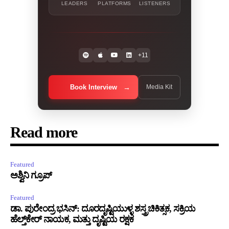
LEADERS
PLATFORMS
LISTENERS
+11
Book Interview
Media Kit
Read more
Featured
ಅಶ್ವಿನಿ ಗ್ರೂಪ್
Featured
ಡಾ. ಪುರೇಂದ್ರ ಭಸಿನ್: ದೂರದೃಷ್ಟಿಯುಳ್ಳ ಶಸ್ತ್ರಚಿಕಿತ್ಸಕ, ಸಕ್ರಿಯ
ಹೆಲ್ತ್‌ಕೇರ್ ನಾಯಕ, ಮತ್ತು ದೃಷ್ಟಿಯ ರಕ್ಷಕ