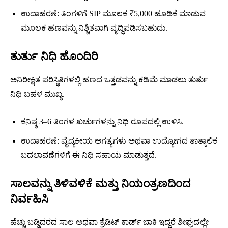
ಉದಾಹರಣೆ: ತಿಂಗಳಿಗೆ SIP ಮೂಲಕ ₹5,000 ಹೂಡಿಕೆ ಮಾಡುವ
ಮೂಲಕ ಹಣವನ್ನು ನಿಶ್ಚಿತವಾಗಿ ವೃದ್ಧಿಪಡಿಸಬಹುದು.
ತುರ್ತು ನಿಧಿ ಹೊಂದಿರಿ
ಅನಿರೀಕ್ಷಿತ ಪರಿಸ್ಥಿತಿಗಳಲ್ಲಿ ಹಣದ ಒತ್ತಡವನ್ನು ಕಡಿಮೆ ಮಾಡಲು ತುರ್ತು
ನಿಧಿ ಬಹಳ ಮುಖ್ಯ.
ಕನಿಷ್ಠ 3–6 ತಿಂಗಳ ಖರ್ಚುಗಳನ್ನು ನಿಧಿ ರೂಪದಲ್ಲಿ ಉಳಿಸಿ.
ಉದಾಹರಣೆ: ವೈದ್ಯಕೀಯ ಅಗತ್ಯಗಳು ಅಥವಾ ಉದ್ಯೋಗದ ತಾತ್ಕಾಲಿಕ
ಬದಲಾವಣೆಗಳಿಗೆ ಈ ನಿಧಿ ಸಹಾಯ ಮಾಡುತ್ತದೆ.
ಸಾಲವನ್ನು ತಿಳಿವಳಿಕೆ ಮತ್ತು ನಿಯಂತ್ರಣದಿಂದ
ನಿರ್ವಹಿಸಿ
ಹೆಚ್ಚು ಬಡ್ಡಿದರದ ಸಾಲ ಅಥವಾ ಕ್ರೆಡಿಟ್ ಕಾರ್ಡ್ ಬಾಕಿ ಇದ್ದರೆ ಶೀಘ್ರದಲ್ಲೇ