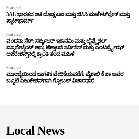
Featured
3AI: ಭಾರತದ ಅತಿ ದೊಡ್ಡ ಏಐ ಮತ್ತು ಜಿಸಿಸಿ ಮಾರ್ಕೆಟ್‌ಪ್ಲೇಸ್ ಮತ್ತು
ಪ್ಲಾಟ್‌ಫಾರ್ಮ್
Featured
ವಂದನಾ ಸೆಠ್: ಸರ್ಕ್ಯುಲರ್ ಇಕಾನಮಿ ಮತ್ತು ಲೈಫ್ಸೈಕಲ್
ಮ್ಯಾನೇಜ್ಮೆಂಟ್ ಅನ್ನು ಟೆಕ್ನಾಲಜಿ ಸರ್ವಿಸೆಸ್ ಮತ್ತು ಎಂಟರ್ಪ್ರೈಝ್
ಆಪರೇಶನ್ಸ್‌ನಲ್ಲಿ ಕ್ರಾಂತಿ ತಂದ ಮಹಿಳೆ
Featured
ಮುಂಬೈಯಿಂದ ಜಾಗತಿಕ ವೇದಿಕೆಯವರೆಗೆ: ವೈಶಾಲಿ ಕೆ ಶಾ ಅವರ
ಬ್ಯೂಟಿ ಎಜುಕೇಶನ್‌ಗಾಗಿ ಗ್ಲೋಬಲ್ ವಿಚಾರಧಾರೆ
Local News