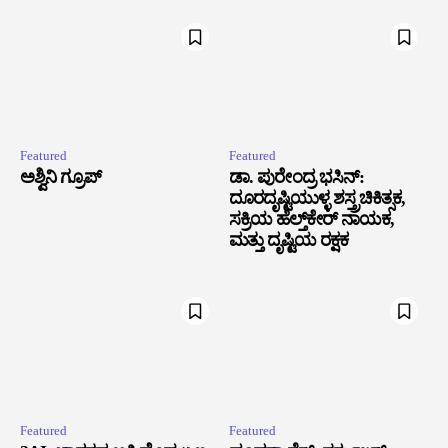
Featured
Featured
ಅಶ್ವಿನಿ ಗ್ರೂಪ್
ಡಾ. ಪುರೇಂದ್ರ ಭಸಿನ್:
ದೂರದೃಷ್ಟಿಯುಳ್ಳ ಶಸ್ತ್ರಚಿಕಿತ್ಸಕ,
ಸಕ್ರಿಯ ಹೆಲ್ತ್‌ಕೇರ್ ನಾಯಕ,
ಮತ್ತು ದೃಷ್ಟಿಯ ರಕ್ಷಕ
Featured
Featured