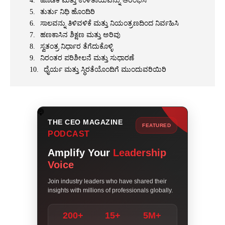
ಹೂಡಿಕೆ ಮತ್ತು ಉಳಿತಾಯವನ್ನು ಆರಂಭಿಸಿ
ತುರ್ತು ನಿಧಿ ಹೊಂದಿರಿ
ಸಾಲವನ್ನು ತಿಳಿವಳಿಕೆ ಮತ್ತು ನಿಯಂತ್ರಣದಿಂದ ನಿರ್ವಹಿಸಿ
ಹಣಕಾಸಿನ ಶಿಕ್ಷಣ ಮತ್ತು ಅರಿವು
ಸ್ವತಂತ್ರ ನಿರ್ಧಾರ ತೆಗೆದುಕೊಳ್ಳಿ
ನಿರಂತರ ಪರಿಶೀಲನೆ ಮತ್ತು ಸುಧಾರಣೆ
ಧೈರ್ಯ ಮತ್ತು ಸ್ಥಿರತೆಯೊಂದಿಗೆ ಮುಂದುವರಿಯಿರಿ
THE CEO MAGAZINE
FEATURED
PODCAST
Amplify Your
Leadership
Voice
Join industry leaders who have shared their
insights with millions of professionals globally.
200+
15+
5M+