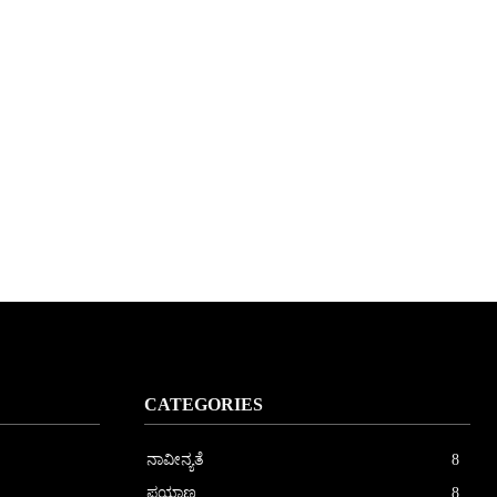
CATEGORIES
ನಾವೀನ್ಯತೆ
8
ಪ್ರಯಾಣ
8