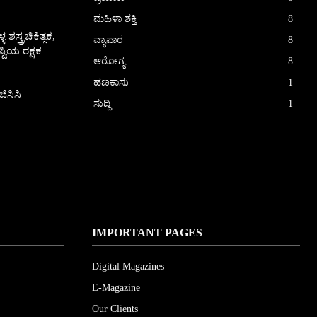
ಮಹಿಳಾ ಶಕ್ತಿ
8
ಸ್ತ್ರಚಿಕಿತ್ಸಕ,
ವ್ಯಾಪಾರ
8
್ಟಿಯ ರಕ್ಷಕ
ಆರೋಗ್ಯ
8
ಹಣಕಾಸು
1
ಿಸಿಸಿ
ಸುದ್ದಿ
1
IMPORTANT PAGES
Digital Magazines
E-Magazine
Our Clients