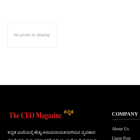
No posts to display
ಕನ್ನಡ
COMPANY
About Us
ಕನ್ನಡ ಭಾಷೆಯಲ್ಲಿ ಹೆಚ್ಚು ಆರಾಮದಾಯಕವಾಗಿರುವ ವ್ಯವಹಾರ
Guest Post