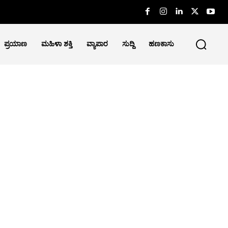
ಪ್ರಯಾಣ
ಮಹಿಳಾ ಶಕ್ತಿ
ವ್ಯಾಪಾರ
ಸುದ್ದಿ
ಹಣಕಾಸು