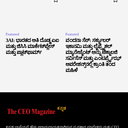
Featured
Featured
3AI: ಭಾರತದ ಅತಿ ದೊಡ್ಡ ಏಐ
ವಂದನಾ ಸೆಠ್: ಸರ್ಕ್ಯುಲರ್
ಮತ್ತು ಜಿಸಿಸಿ ಮಾರ್ಕೆಟ್‌ಪ್ಲೇಸ್
ಇಕಾನಮಿ ಮತ್ತು ಲೈಫ್ಸೈಕಲ್
ಮತ್ತು ಪ್ಲಾಟ್‌ಫಾರ್ಮ್
ಮ್ಯಾನೇಜ್ಮೆಂಟ್ ಅನ್ನು ಟೆಕ್ನಾಲಜಿ
ಸರ್ವಿಸೆಸ್ ಮತ್ತು ಎಂಟರ್ಪ್ರೈಝ್
ಆಪರೇಶನ್ಸ್‌ನಲ್ಲಿ ಕ್ರಾಂತಿ ತಂದ
ಮಹಿಳೆ
ಕನ್ನಡ
ಕನ್ನಡ ಭಾಷೆಯಲ್ಲಿ ಹೆಚ್ಚು ಆರಾಮದಾಯಕವಾಗಿರುವ ವ್ಯವಹಾರ ಮಾಲೀಕರು ಮತ್ತು CEO