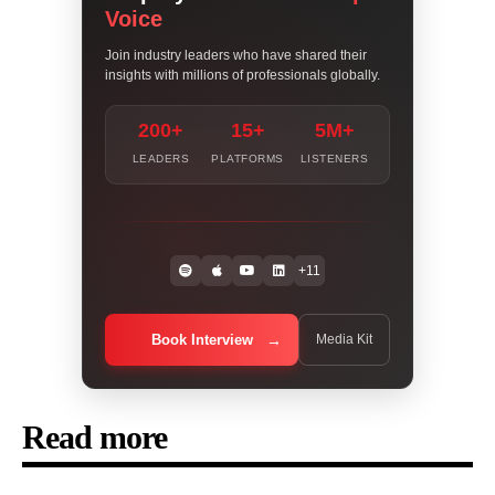
Voice
Join industry leaders who have shared their
insights with millions of professionals globally.
200+
15+
5M+
LEADERS
PLATFORMS
LISTENERS
+11
Book Interview
Media Kit
Read more