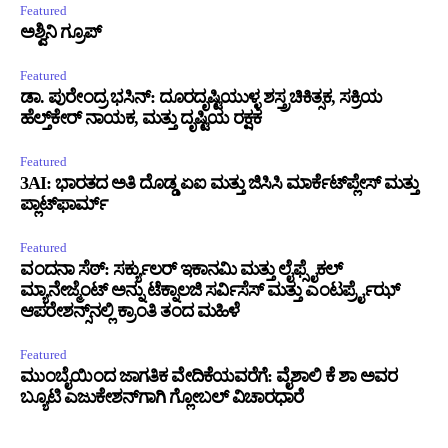
Featured
ಅಶ್ವಿನಿ ಗ್ರೂಪ್
Featured
ಡಾ. ಪುರೇಂದ್ರ ಭಸಿನ್: ದೂರದೃಷ್ಟಿಯುಳ್ಳ ಶಸ್ತ್ರಚಿಕಿತ್ಸಕ, ಸಕ್ರಿಯ
ಹೆಲ್ತ್‌ಕೇರ್ ನಾಯಕ, ಮತ್ತು ದೃಷ್ಟಿಯ ರಕ್ಷಕ
Featured
3AI: ಭಾರತದ ಅತಿ ದೊಡ್ಡ ಏಐ ಮತ್ತು ಜಿಸಿಸಿ ಮಾರ್ಕೆಟ್‌ಪ್ಲೇಸ್ ಮತ್ತು
ಪ್ಲಾಟ್‌ಫಾರ್ಮ್
Featured
ವಂದನಾ ಸೆಠ್: ಸರ್ಕ್ಯುಲರ್ ಇಕಾನಮಿ ಮತ್ತು ಲೈಫ್ಸೈಕಲ್
ಮ್ಯಾನೇಜ್ಮೆಂಟ್ ಅನ್ನು ಟೆಕ್ನಾಲಜಿ ಸರ್ವಿಸೆಸ್ ಮತ್ತು ಎಂಟರ್ಪ್ರೈಝ್
ಆಪರೇಶನ್ಸ್‌ನಲ್ಲಿ ಕ್ರಾಂತಿ ತಂದ ಮಹಿಳೆ
Featured
ಮುಂಬೈಯಿಂದ ಜಾಗತಿಕ ವೇದಿಕೆಯವರೆಗೆ: ವೈಶಾಲಿ ಕೆ ಶಾ ಅವರ
ಬ್ಯೂಟಿ ಎಜುಕೇಶನ್‌ಗಾಗಿ ಗ್ಲೋಬಲ್ ವಿಚಾರಧಾರೆ