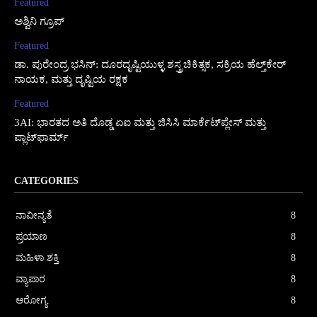
Featured
ಅಶ್ವಿನಿ ಗ್ರೂಪ್
Featured
ಡಾ. ಪುರೇಂದ್ರ ಭಸಿನ್: ದೂರದೃಷ್ಟಿಯುಳ್ಳ ಶಸ್ತ್ರಚಿಕಿತ್ಸಕ, ಸಕ್ರಿಯ ಹೆಲ್ತ್‌ಕೇರ್
ನಾಯಕ, ಮತ್ತು ದೃಷ್ಟಿಯ ರಕ್ಷಕ
Featured
3AI: ಭಾರತದ ಅತಿ ದೊಡ್ಡ ಏಐ ಮತ್ತು ಜಿಸಿಸಿ ಮಾರ್ಕೆಟ್‌ಪ್ಲೇಸ್ ಮತ್ತು
ಪ್ಲಾಟ್‌ಫಾರ್ಮ್
CATEGORIES
ನಾವೀನ್ಯತೆ
8
ಪ್ರಯಾಣ
8
ಮಹಿಳಾ ಶಕ್ತಿ
8
ವ್ಯಾಪಾರ
8
ಆರೋಗ್ಯ
8