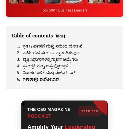
Join 50K+ Business Leaders
Table of contents
[hide]
ಸ್ವತಃ ನಿರ್ವಹಣೆ ಮತ್ತು ಸಮಯ ಯೋಜನೆ
ಕುಟುಂಬದ ಬೆಂಬಲವನ್ನು ಸಾಧಿಸುವುದು
ವೃತ್ತಿ ನಿರ್ಧಾರಗಳಲ್ಲಿ ಸ್ಮಾರ್ಟ್ ಆಯ್ಕೆಗಳು
ಸ್ವ-ಆರೈಕೆ ಮತ್ತು ಆತ್ಮ-ಪ್ರೋತ್ಸಾಹ
ನಿರಂತರ ಕಲಿಕೆ ಮತ್ತು ನೆಟ್‌ವರ್ಕಿಂಗ್
ಸಕಾರಾತ್ಮಕ ಮನೋಭಾವ
THE CEO MAGAZINE
FEATURED
PODCAST
Amplify Your
Leadership