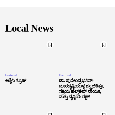
Local News
Featured
Featured
ಅಶ್ವಿನಿ ಗ್ರೂಪ್
ಡಾ. ಪುರೇಂದ್ರ ಭಸಿನ್:
ದೂರದೃಷ್ಟಿಯುಳ್ಳ ಶಸ್ತ್ರಚಿಕಿತ್ಸಕ,
ಸಕ್ರಿಯ ಹೆಲ್ತ್‌ಕೇರ್ ನಾಯಕ,
ಮತ್ತು ದೃಷ್ಟಿಯ ರಕ್ಷಕ